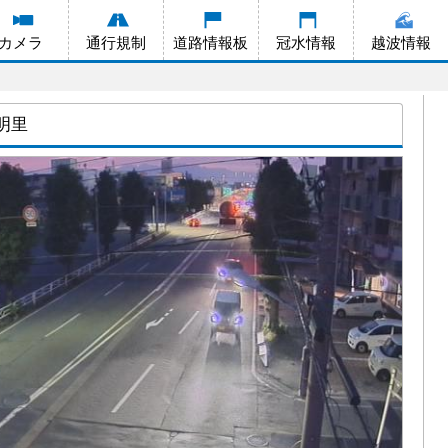
カメラ
通行規制
道路情報板
冠水情報
越波情報
 明里