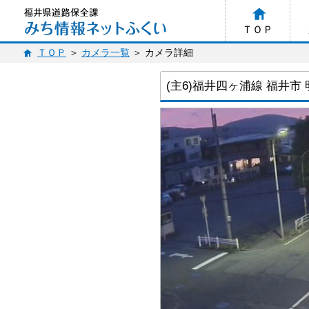
ＴＯＰ
ＴＯＰ
カメラ一覧
カメラ詳細
(主6)福井四ヶ浦線 福井市