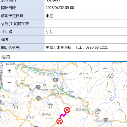
開始日時
2026/04/02 09:00
解消予定日時
未定
規制(工事)時間帯
迂回路
なし
備考
問い合せ先
奥越土木事務所　TEL：0779-66-1221
地図
+
−