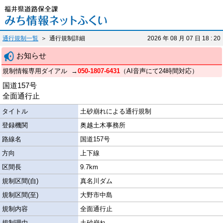
通行規制一覧
通行規制詳細
2026 年 08 月 07 日 18 : 20
お知らせ
規制情報専用ダイアル  →
050-1807-6431
（AI音声にて24時間対応）
国道157号
全面通行止
タイトル
土砂崩れによる通行規制
登録機関
奥越土木事務所
路線名
国道157号
方向
上下線
区間長
9.7km
規制区間(自)
真名川ダム
規制区間(至)
大野市中島
規制内容
全面通行止
規制理由
土砂崩れ